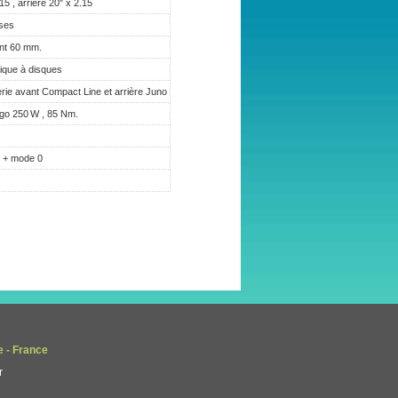
5 , arrière 20" x 2.15
ses
nt 60 mm.
ique à disques
erie avant Compact Line et arrière Juno
go 250 W , 85 Nm.
 + mode 0
e - France
r