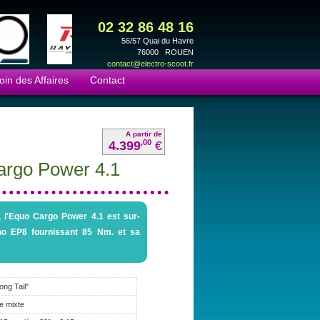
02 32 86 48 16
56/57 Quai du Havre
76000 ROUEN
contact@electro-scoot.fr
oin des Affaires
Contact
A partir de
,00
4.399
€
rgo Power 4.1
, l'Equo Cargo Power 4.1 est sur-
no EP8 fournissant 85 Nm. et sa
ong Tail"
ue mixte