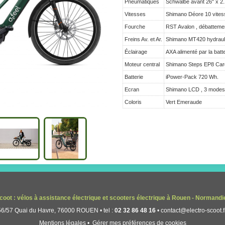
Pneumatiques
Schwalbe avant 26" x 2.1
Vitesses
Shimano Déore 10 vites
Fourche
RST Avalon , débatteme
Freins Av. et Ar.
Shimano MT420 hydraul
Éclairage
AXA alimenté par la batt
Moteur central
Shimano Steps EP8 Car
Batterie
iPower-Pack 720 Wh.
Ecran
Shimano LCD , 3 modes
Coloris
Vert Emeraude
coot : vélos à assistance électrique et scooters électrique à Rouen - Normandi
56/57 Quai du Havre, 76000 ROUEN • tel :
02 32 86 48 16
•
contact@electro-scoot.f
Mentions légales
•
Gérer mes préférences de cookies