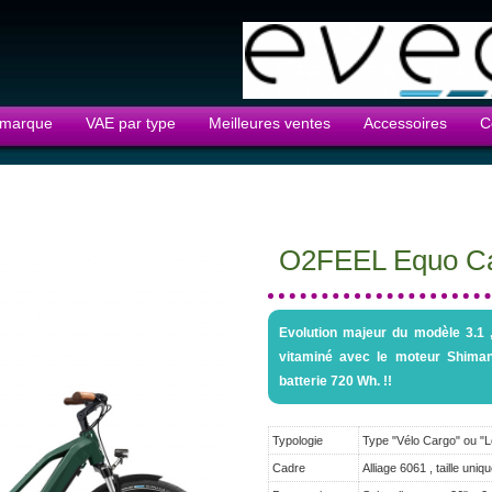
 marque
VAE par type
Meilleures ventes
Accessoires
C
O2FEEL Equo Ca
Evolution majeur du modèle 3.1 
vitaminé avec le moteur Shima
batterie 720 Wh. !!
Typologie
Type "Vélo Cargo" ou "L
Cadre
Alliage 6061 , taille uniq