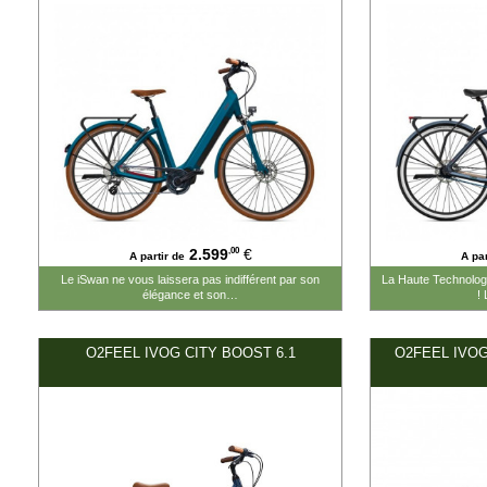
#2599.00#
#3099.00#
,00
2.599
€
A partir de
A par
Le iSwan ne vous laissera pas indifférent par son
La Haute Technologi
élégance et son…
!
O2FEEL IVOG CITY BOOST 6.1
O2FEEL IVO
#2599.00#
#2599.00#