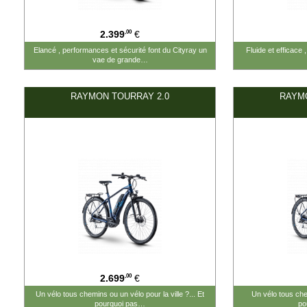
,00
2.399
€
Elancé , performances et sécurité font du Cityray un
Fluide et efficace ,
vae de grande…
RAYMON TOURRAY 2.0
RAYMO
#2699.00#
#2699.00#
,00
2.699
€
Un vélo tous chemins ou un vélo pour la ville ?... Et
Un vélo tous chem
pourquoi pas…
po