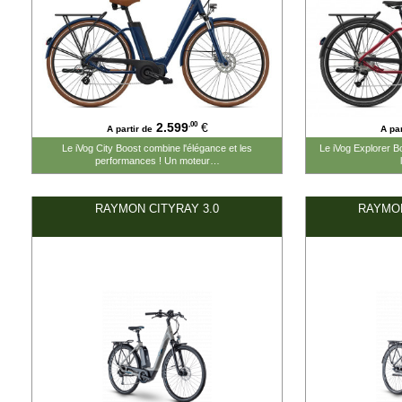
,00
2.599
€
A partir de
A par
Le iVog City Boost combine l'élégance et les
Le iVog Explorer Bo
performances ! Un moteur…
RAYMON CITYRAY 3.0
RAYMON
#2399.00#
#2899.00#