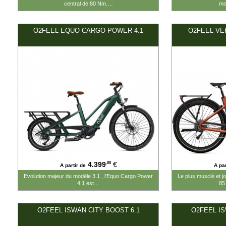
central de 80 Nm.…
mo
O2FEEL EQUO CARGO POWER 4.1
O2FEEL VE
#4399.00#
#3299.00#
,00
4.399
€
A partir de
A par
Evolution majeur du modèle 3.1 , l'Equo Cargo Power
Le plus musclé et j
4.1 est…
85
O2FEEL ISWAN CITY BOOST 6.1
O2FEEL IS