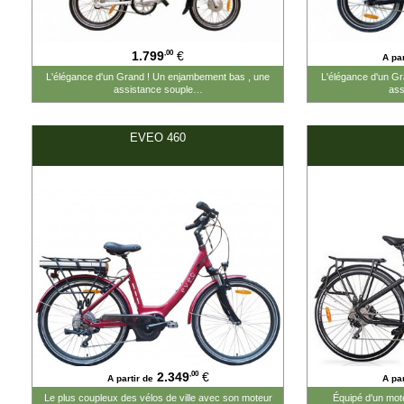
,00
1.799
€
A par
L'élégance d'un Grand ! Un enjambement bas , une
L'élégance d'un G
assistance souple…
ass
EVEO 460
#2349.00#
#2649.00#
,00
2.349
€
A partir de
A par
Le plus coupleux des vélos de ville avec son moteur
Équipé d'un mote