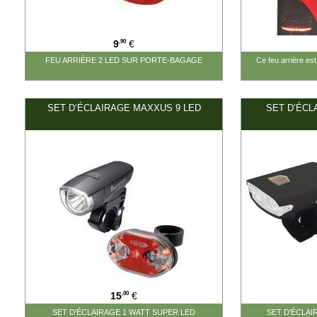
,90
9
€
FEU ARRIÈRE 2 LED SUR PORTE-BAGAGE
Ce feu arrière est
SET D’ÉCLAIRAGE MAXXUS 9 LED
SET D’ÉCL
#15.00#
#25.00#
,00
15
€
SET D'ÉCLAIRAGE 1 WATT SUPER LED
SET D'ÉCLAI