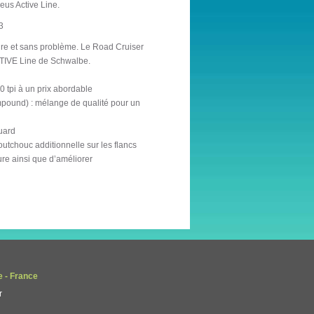
neus Active Line.
3
ûre et sans problème. Le Road Cruiser
CTIVE Line de Schwalbe.
 tpi à un prix abordable
ound) : mélange de qualité pour un
uard
utchouc additionnelle sur les flancs
ure ainsi que d’améliorer
e - France
r