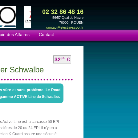
02 32 86 48 16
56/57 Quai du Havre
76000 ROUEN
contact@electro-scoot.fr
oin des Affaires
Contact
,90
32
€
er Schwalbe
us sûre et sans problème. Le Road
la gamme ACTIVE Line de Schwalbe.
s Active Line est la carcasse 50 EPI
sières de 20 ou 24 EPI, il n'y en a
ection K-Guard assure une sécurité