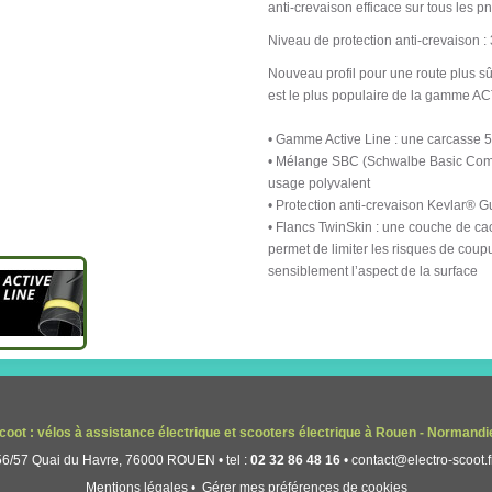
anti-crevaison efficace sur tous les p
Niveau de protection anti-crevaison : 
Nouveau profil pour une route plus s
est le plus populaire de la gamme A
• Gamme Active Line : une carcasse 50
• Mélange SBC (Schwalbe Basic Comp
usage polyvalent
• Protection anti-crevaison Kevlar® G
• Flancs TwinSkin : une couche de cao
permet de limiter les risques de coup
sensiblement l’aspect de la surface
coot : vélos à assistance électrique et scooters électrique à Rouen - Normandi
56/57 Quai du Havre, 76000 ROUEN • tel :
02 32 86 48 16
•
contact@electro-scoot.f
Mentions légales
•
Gérer mes préférences de cookies