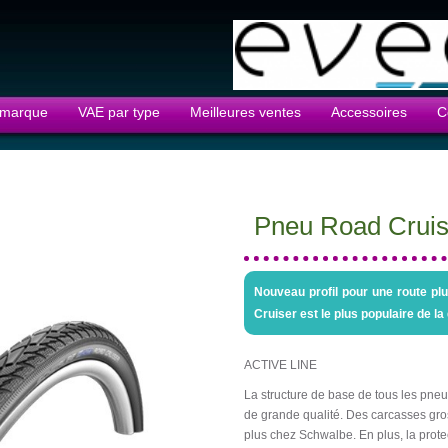
 marque
VAE par type
Meilleures ventes
Accessoires
C
Pneu Road Cruis
Nouveau profil pour une route pl
Cruiser est le plus populaire de 
ACTIVE LINE
La structure de base de tous les pneu
de grande qualité. Des carcasses gros
plus chez Schwalbe. En plus, la prot