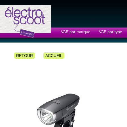
Panneau de gestion des cookies
VAE par marque
VAE par type
RETOUR
ACCUEIL