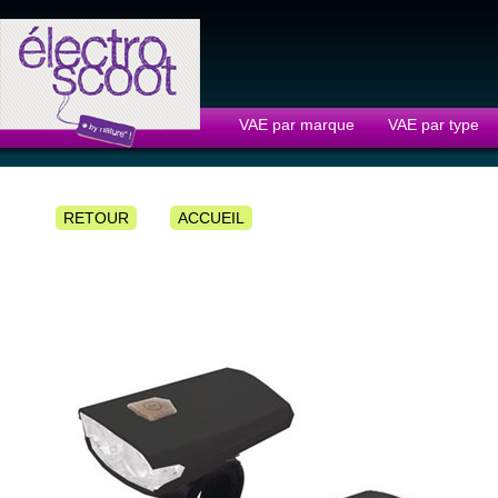
Panneau de gestion des cookies
VAE par marque
VAE par type
RETOUR
ACCUEIL